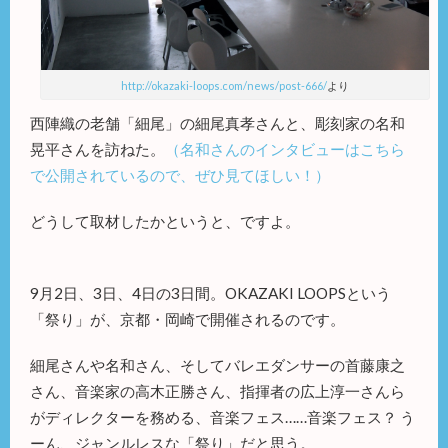
http://okazaki-loops.com/news/post-666/
より
西陣織の老舗「細尾」の細尾真孝さんと、彫刻家の名和
晃平さんを訪ねた。
（名和さんのインタビューはこちら
で公開されているので、ぜひ見てほしい！）
どうして取材したかというと、ですよ。
9月2日、3日、4日の3日間。OKAZAKI LOOPSという
「祭り」が、京都・岡崎で開催されるのです。
細尾さんや名和さん、そしてバレエダンサーの首藤康之
さん、音楽家の高木正勝さん、指揮者の広上淳一さんら
がディレクターを務める、音楽フェス……音楽フェス？ う
ーん、ジャンルレスな「祭り」だと思う。