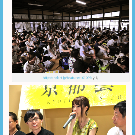
http://andart.jp/feature/101029/
より