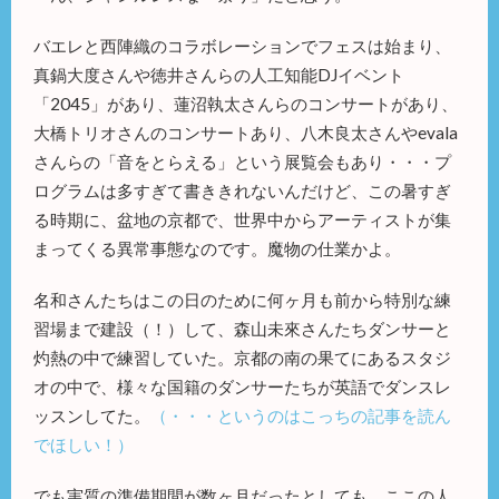
バエレと西陣織のコラボレーションでフェスは始まり、
真鍋大度さんや徳井さんらの人工知能DJイベント
「2045」があり、蓮沼執太さんらのコンサートがあり、
大橋トリオさんのコンサートあり、八木良太さんやevala
さんらの「音をとらえる」という展覧会もあり・・・プ
ログラムは多すぎて書ききれないんだけど、この暑すぎ
る時期に、盆地の京都で、世界中からアーティストが集
まってくる異常事態なのです。魔物の仕業かよ。
名和さんたちはこの日のために何ヶ月も前から特別な練
習場まで建設（！）して、森山未來さんたちダンサーと
灼熱の中で練習していた。京都の南の果てにあるスタジ
オの中で、様々な国籍のダンサーたちが英語でダンスレ
ッスンしてた。
（・・・というのはこっちの記事を読ん
でほしい！）
でも実質の準備期間が数ヶ月だったとしても、ここの人