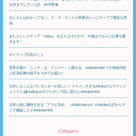
出演までしていた話 #4号警備
おじさんはわかってない。ラ・ラ・ランドが馬鹿みたいにチープで最高な理
由
あたらしいメディア「milieu」を立ち上げたので、今後はそちらに記事を書
きます！
ネイティブ広告のこと
世界共通の「ニッチ」は「メジャー」に変わる。 #AdobeMAX での発表内容
と狂喜乱舞の様子を５分でお届け！
日本にもこんなプレゼンターが欲しい！イケメンすぎるAdobeのエヴァンジ
ェリスト @Beatlejase のプレゼンで恋に落ちた #AdobeMAX
日本人的に胸熱すぎる「アドビ先生」（Adobe Sensei）がAdobe公式からマ
ジで爆誕したぞ #AdobeMAX
Category