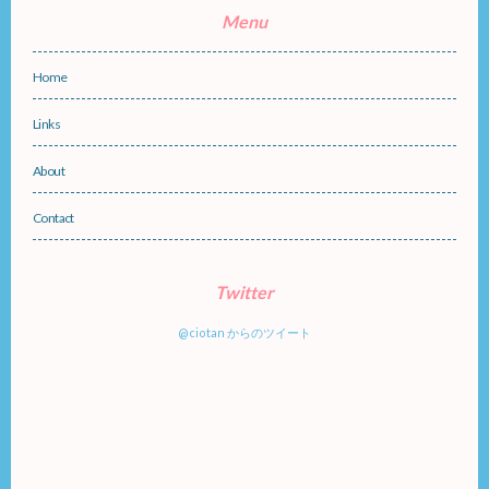
Menu
Home
Links
About
Contact
Twitter
@ciotan からのツイート