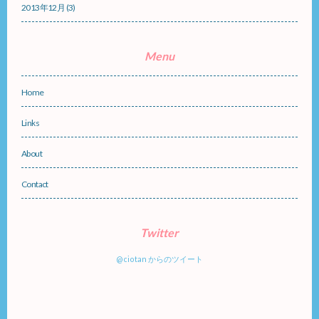
2013年12月
(3)
Menu
Home
Links
About
Contact
Twitter
@ciotan からのツイート