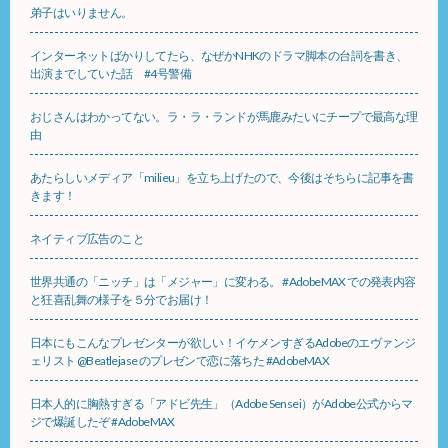
弟子はいりません。
インターネットばかりしてたら、なぜかNHKのドラマ脚本の台詞を書き、
出演までしていた話 #4号警備
おじさんはわかってない。ラ・ラ・ランドが馬鹿みたいにチープで最高な理
由
あたらしいメディア「milieu」を立ち上げたので、今後はそちらに記事を書
きます！
ネイティブ広告のこと
世界共通の「ニッチ」は「メジャー」に変わる。 #AdobeMAX での発表内容
と狂喜乱舞の様子を５分でお届け！
日本にもこんなプレゼンターが欲しい！イケメンすぎるAdobeのエヴァンジ
ェリスト @Beatlejase のプレゼンで恋に落ちた #AdobeMAX
日本人的に胸熱すぎる「アドビ先生」（Adobe Sensei）がAdobe公式からマ
ジで爆誕したぞ #AdobeMAX