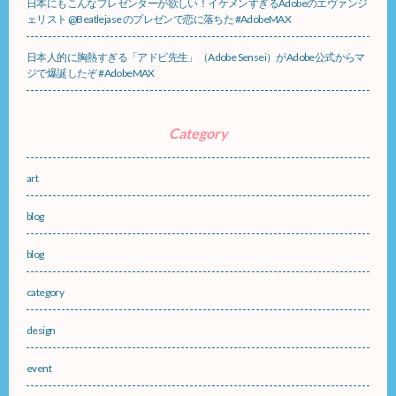
日本にもこんなプレゼンターが欲しい！イケメンすぎるAdobeのエヴァンジ
ェリスト @Beatlejase のプレゼンで恋に落ちた #AdobeMAX
日本人的に胸熱すぎる「アドビ先生」（Adobe Sensei）がAdobe公式からマ
ジで爆誕したぞ #AdobeMAX
Category
art
blog
blog
category
design
event