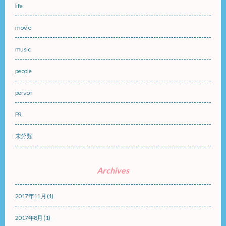
life
movie
music
people
person
PR
未分類
Archives
2017年11月
(1)
2017年8月
(1)