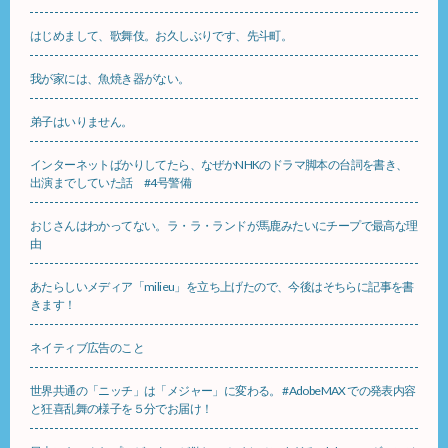
はじめまして、歌舞伎。お久しぶりです、先斗町。
我が家には、魚焼き器がない。
弟子はいりません。
インターネットばかりしてたら、なぜかNHKのドラマ脚本の台詞を書き、
出演までしていた話 #4号警備
おじさんはわかってない。ラ・ラ・ランドが馬鹿みたいにチープで最高な理
由
あたらしいメディア「milieu」を立ち上げたので、今後はそちらに記事を書
きます！
ネイティブ広告のこと
世界共通の「ニッチ」は「メジャー」に変わる。 #AdobeMAX での発表内容
と狂喜乱舞の様子を５分でお届け！