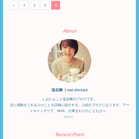
«
1
2
3
4
About
塩谷舞 ｜mai shiotani
しおたんこと塩谷舞のブログです。
主に感動をくれる人のことを詳細に紹介する、人紹介ブログになります。アー
トやインテリア、Web、仕事まわりのことも少々。
more...
Recent Posts