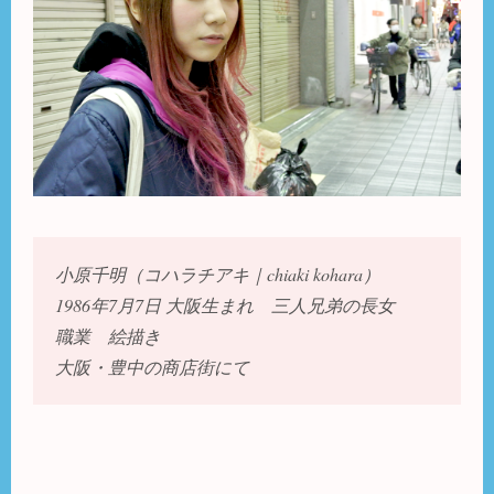
小原千明（コハラチアキ｜chiaki kohara）
1986年7月7日 大阪生まれ
三人兄弟の長女
職業 絵描き
大阪・豊中の商店街にて