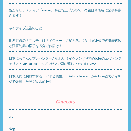
あたらしいメディア「milieu」を立ち上げたので、今後はそちらに記事を書
きます！
ネイティブ広告のこと
世界共通の「ニッチ」は「メジャー」に変わる。 #AdobeMAX での発表内容
と狂喜乱舞の様子を５分でお届け！
日本にもこんなプレゼンターが欲しい！イケメンすぎるAdobeのエヴァンジ
ェリスト @Beatlejase のプレゼンで恋に落ちた #AdobeMAX
日本人的に胸熱すぎる「アドビ先生」（Adobe Sensei）がAdobe公式からマ
ジで爆誕したぞ #AdobeMAX
Category
art
blog