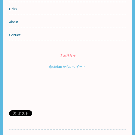
Links
About
Contact
Twitter
@ciotan からのツイート