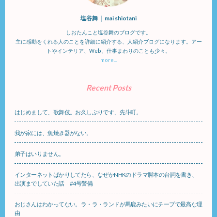
塩谷舞 ｜mai shiotani
しおたんこと塩谷舞のブログです。
主に感動をくれる人のことを詳細に紹介する、人紹介ブログになります。アー
トやインテリア、Web、仕事まわりのことも少々。
more...
Recent Posts
はじめまして、歌舞伎。お久しぶりです、先斗町。
我が家には、魚焼き器がない。
弟子はいりません。
インターネットばかりしてたら、なぜかNHKのドラマ脚本の台詞を書き、
出演までしていた話 #4号警備
おじさんはわかってない。ラ・ラ・ランドが馬鹿みたいにチープで最高な理
由